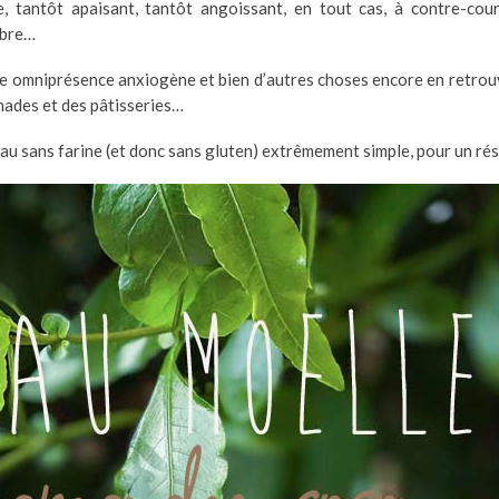
 tantôt apaisant, tantôt angoissant, en tout cas, à contre-cou
mbre…
te omniprésence anxiogène et bien d’autres choses encore en retrouvan
inades et des pâtisseries…
au sans farine (et donc sans gluten) extrêmement simple, pour un ré