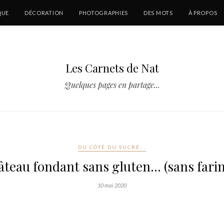
QUE
DÉCORATION
PHOTOGRAPHIES
DES MOTS
À PROPOS
Les Carnets de Nat
Quelques pages en partage...
DU CÔTÉ DU SUCRÉ...
âteau fondant sans gluten… (sans farin
10 mai 2020