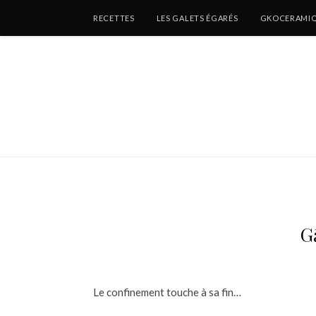
RECETTES
LES GALETS ÉGARÉS
GKOCERAMI
G
Le confinement touche à sa fin…