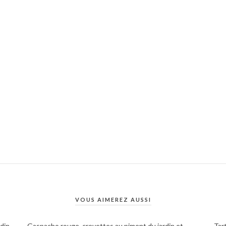
VOUS AIMEREZ AUSSI
rdin
Gaspacho rouge, crevettes au piment du jardin et
Tar