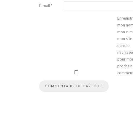
E-mail
*
Enregistr
mon nom
mon e-ma
mon site
dans le
navigate
pour mo
prochain
comment