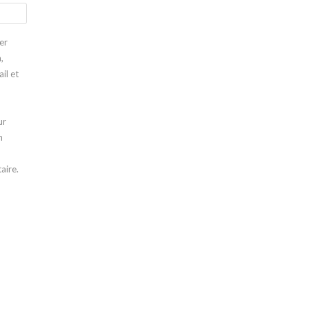
er
,
il et
ur
n
aire.