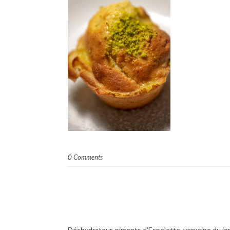
0 Comments
Déshydrateur, piments d’Espelette, verveine du ja