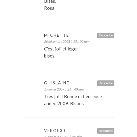
Bises,
Rosa
MICHETTE
Répondre
26 décembre 2008 à 15 h 02 min
C’est joli et léger !
bises
GHISLAINE
Répondre
1 janvier 2009 à 21 h 40 min
Très joli ! Bonne et heureuse
année 2009. Bisous
VEROF31
Répondre
3 janvier 2009 à 9 h 55 min