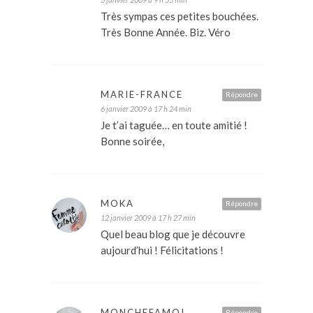
Très sympas ces petites bouchées.
Très Bonne Année. Biz. Véro
MARIE-FRANCE
Répondre
6 janvier 2009 à 17 h 24 min
Je t’ai taguée… en toute amitié !
Bonne soirée,
MOKA
Répondre
12 janvier 2009 à 17 h 27 min
Quel beau blog que je découvre
aujourd’hui ! Félicitations !
MONCHEFAMOI
Répondre