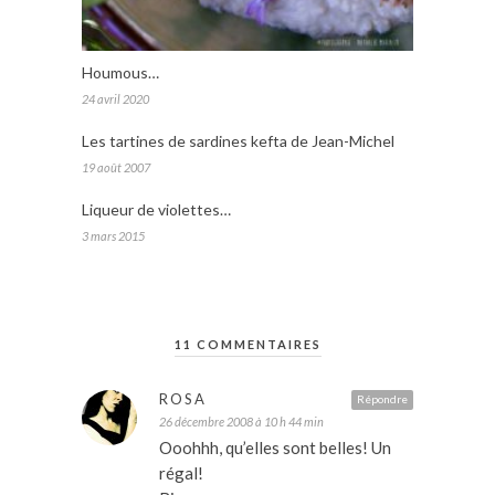
Houmous…
24 avril 2020
Les tartines de sardines kefta de Jean-Michel
19 août 2007
Liqueur de violettes…
3 mars 2015
11 COMMENTAIRES
ROSA
Répondre
26 décembre 2008 à 10 h 44 min
Ooohhh, qu’elles sont belles! Un
régal!