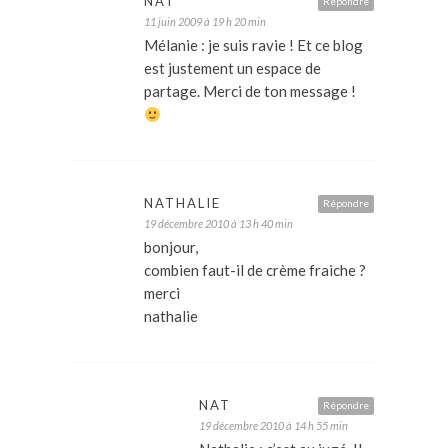
NAT
Répondre
11 juin 2009 à 19 h 20 min
Mélanie : je suis ravie ! Et ce blog
est justement un espace de
partage. Merci de ton message !
NATHALIE
Répondre
19 décembre 2010 à 13 h 40 min
bonjour,
combien faut-il de crème fraiche ?
merci
nathalie
NAT
Répondre
19 décembre 2010 à 14 h 55 min