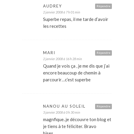
AUDREY
Répondre
2 janvier 2008 à 7 h 01 min
Superbe repas, il me tarde d’avoir
les recettes
MARI
Répondre
2 janvier 2008 à 16 h 28 min
Quand je vois ça , je me dis que j’ai
encore beaucoup de chemin à
parcourir…c’est superbe
NANOU AU SOLEIL
Répondre
3 janvier 2008 à 0 h 30 min
magnfique..je découvre ton blog et
je tiens à te féliciter. Bravo
bises